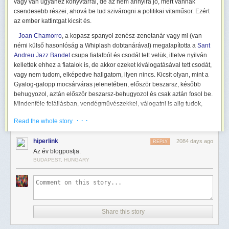
vagy van ugyanez könyvtárral, de az nem annyira jó, mert vannak
csendesebb részei, ahová be tud szivárogni a politikai vitaműsor. Ezért
az ember kattintgat kicsit és.
Joan Chamorro
, a kopasz spanyol zenész-zenetanár vagy mi (van
némi külső hasonlóság a Whiplash dobtanárával) megalapította a
Sant
Andreu Jazz Bandet
csupa fiatalból és csodát tett velük, illetve nyilván
kellettek ehhez a fiatalok is, de akkor ezeket kiválogatásával tett csodát,
vagy nem tudom, elképedve hallgatom, ilyen nincs. Kicsit olyan, mint a
Gyalog-galopp mocsárváras jelenetében, először beszarsz, később
behugyozol, aztán először beszarsz-behugyozol és csak aztán fosol be.
Mindenféle felállásban, vendégművészekkel, válogatni is alig tudok,
hihetetlen.
· · ·
Read the whole story
De legelsőnek ha ideges vagy, az énekes-trombitás kislány
Alba
Armengou legfőbb szereplésével egy szobaelőadás erejéig A. Carlos
hiperlink
2084 days ago
REPLY
Jobim Meditáció c. lassú bossanováját
hallgasd meg. Még ahhoz is
Az év blogpostja.
kedvet kapsz, hogy megtanulj portugálul. Érdekesség, hogy az 5:25-től
BUDAPEST, HUNGARY
kezdődő trombitaszólónál jót izgul az ember, hogy a csávó végigbírja-e,
vagy az utolsó előtti hangnál lefordul a székről, mert ott a levegő vége,
mert inkább végigfújja a szólót és meghal, minthogy megtörje a ritmust.
De nem hal meg, egyrészt mert helyette is veszünk levegőt, mint a Tomb
Raider vízalatti jeleneteiben, másrészt meg ő ilyen.
Share this story
Nem kizárólag szamba meg bossanova, eljátsszák például Ray
Charles Unchain My Heartját is (
Ansín máj hart
), ebben is fuldoklik egy