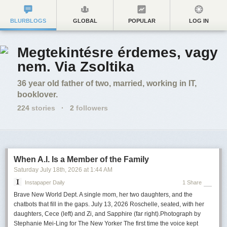
BLURBLOGS
GLOBAL
POPULAR
LOG IN
Megtekintésre érdemes, vagy
nem. Via Zsoltika
36 year old father of two, married, working in IT,
booklover.
224
stories
·
2
followers
When A.I. Is a Member of the Family
Saturday July 18
th
, 2026
at
1:44 AM
Instapaper Daily
1 Share
Brave New World Dept. A single mom, her two daughters, and the
chatbots that fill in the gaps. July 13, 2026 Roschelle, seated, with her
daughters, Cece (left) and Zi, and Sapphire (far right).Photograph by
Stephanie Mei-Ling for The New Yorker The first time the voice kept