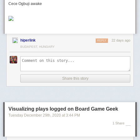
Cece Ogbuji awake
hiperlink
22 days ago
REPLY
BUDAPEST, HUNGARY
Share this story
Visualizing plays logged on Board Game Geek
Tuesday December 29
th
, 2020
at
3:44 PM
1 Share