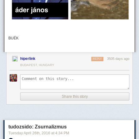
BUÉK
hiperlink
3505 days ago
REPLY
BUDAPEST, HUNGARY
Share this story
tudozsido: Zsurnalizmus
Tuesday April 26
th
, 2016
at
4:34 PM