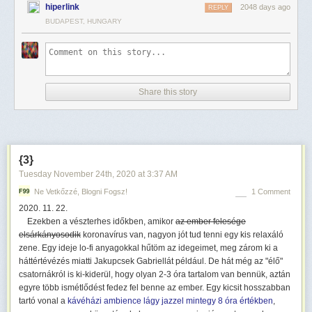
hiperlink
2048 days ago
REPLY
BUDAPEST, HUNGARY
Share this story
{3}
Tuesday November 24
th
, 2020
at
3:37 AM
Ne Vetkőzzé, Blogni Fogsz!
1 Comment
2020. 11. 22.
Ezekben a vészterhes időkben, amikor
az ember felesége
elsárkányosodik
koronavírus van, nagyon jót tud tenni egy kis relaxáló
zene. Egy ideje lo-fi anyagokkal hűtöm az idegeimet, meg zárom ki a
háttértévézés miatti Jakupcsek Gabriellát például. De hát még az "élő"
csatornákról is ki-kiderül, hogy olyan 2-3 óra tartalom van bennük, aztán
egyre több ismétlődést fedez fel benne az ember. Egy kicsit hosszabban
tartó vonal a
kávéházi ambience lágy jazzel mintegy 8 óra értékben
,