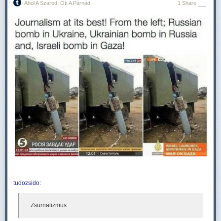
Ahol A Szarod, Ott A Párnád
1 Share
tudozsido
:
Zsurnalizmus