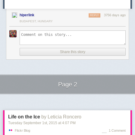
hiperlink
3756 days ago
REPLY
BUDAPEST, HUNGARY
Share this story
Page 2
Next Page of Stories
Loading...
Life on the Ice
by Leticia Roncero
Tuesday September 1
st
, 2015
at
4:07 PM
Flickr Blog
1 Comment