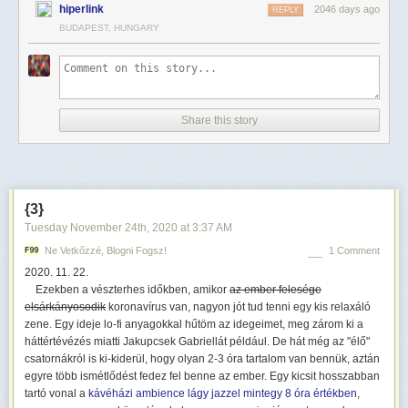
hiperlink
2046 days ago
REPLY
BUDAPEST, HUNGARY
Share this story
{3}
Tuesday November 24
th
, 2020
at
3:37 AM
Ne Vetkőzzé, Blogni Fogsz!
1 Comment
2020. 11. 22.
Ezekben a vészterhes időkben, amikor
az ember felesége
elsárkányosodik
koronavírus van, nagyon jót tud tenni egy kis relaxáló
zene. Egy ideje lo-fi anyagokkal hűtöm az idegeimet, meg zárom ki a
háttértévézés miatti Jakupcsek Gabriellát például. De hát még az "élő"
csatornákról is ki-kiderül, hogy olyan 2-3 óra tartalom van bennük, aztán
egyre több ismétlődést fedez fel benne az ember. Egy kicsit hosszabban
tartó vonal a
kávéházi ambience lágy jazzel mintegy 8 óra értékben
,