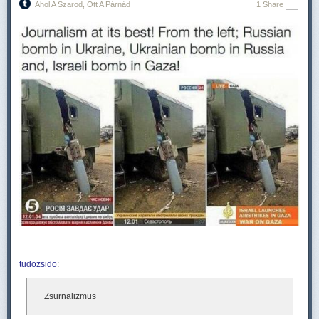
Ahol A Szarod, Ott A Párnád
1 Share
tudozsido
:
Zsurnalizmus