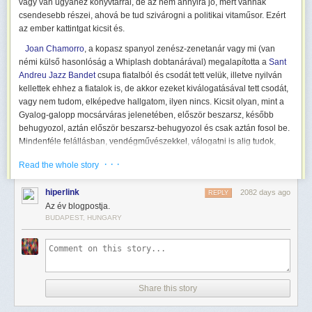
vagy van ugyanez könyvtárral, de az nem annyira jó, mert vannak
csendesebb részei, ahová be tud szivárogni a politikai vitaműsor. Ezért
az ember kattintgat kicsit és.
Joan Chamorro
, a kopasz spanyol zenész-zenetanár vagy mi (van
némi külső hasonlóság a Whiplash dobtanárával) megalapította a
Sant
Andreu Jazz Bandet
csupa fiatalból és csodát tett velük, illetve nyilván
kellettek ehhez a fiatalok is, de akkor ezeket kiválogatásával tett csodát,
vagy nem tudom, elképedve hallgatom, ilyen nincs. Kicsit olyan, mint a
Gyalog-galopp mocsárváras jelenetében, először beszarsz, később
behugyozol, aztán először beszarsz-behugyozol és csak aztán fosol be.
Mindenféle felállásban, vendégművészekkel, válogatni is alig tudok,
hihetetlen.
· · ·
Read the whole story
De legelsőnek ha ideges vagy, az énekes-trombitás kislány
Alba
Armengou legfőbb szereplésével egy szobaelőadás erejéig A. Carlos
hiperlink
2082 days ago
REPLY
Jobim Meditáció c. lassú bossanováját
hallgasd meg. Még ahhoz is
Az év blogpostja.
kedvet kapsz, hogy megtanulj portugálul. Érdekesség, hogy az 5:25-től
BUDAPEST, HUNGARY
kezdődő trombitaszólónál jót izgul az ember, hogy a csávó végigbírja-e,
vagy az utolsó előtti hangnál lefordul a székről, mert ott a levegő vége,
mert inkább végigfújja a szólót és meghal, minthogy megtörje a ritmust.
De nem hal meg, egyrészt mert helyette is veszünk levegőt, mint a Tomb
Raider vízalatti jeleneteiben, másrészt meg ő ilyen.
Share this story
Nem kizárólag szamba meg bossanova, eljátsszák például Ray
Charles Unchain My Heartját is (
Ansín máj hart
), ebben is fuldoklik egy