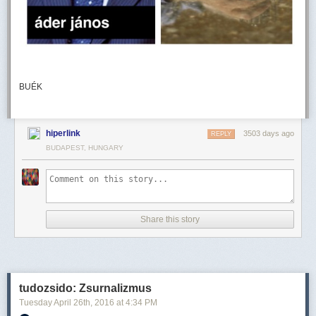
BUÉK
hiperlink
3503 days ago
REPLY
BUDAPEST, HUNGARY
Share this story
tudozsido: Zsurnalizmus
Tuesday April 26
th
, 2016
at
4:34 PM