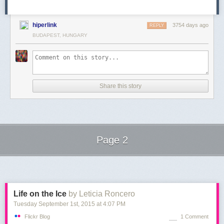
hiperlink
3754 days ago
REPLY
BUDAPEST, HUNGARY
Share this story
Page 2
Next Page of Stories
Loading...
Life on the Ice
by Leticia Roncero
Tuesday September 1
st
, 2015
at
4:07 PM
Flickr Blog
1 Comment