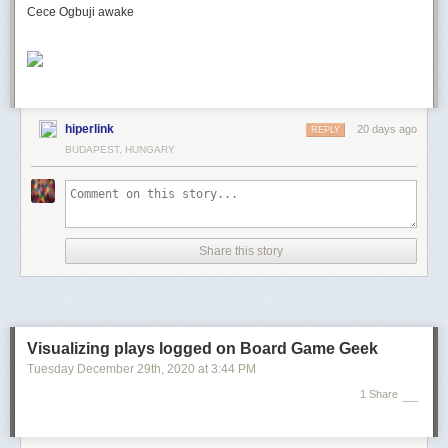
Cece Ogbuji awake
hiperlink
20 days ago
REPLY
BUDAPEST, HUNGARY
Share this story
Visualizing plays logged on Board Game Geek
Tuesday December 29
th
, 2020
at
3:44 PM
1 Share